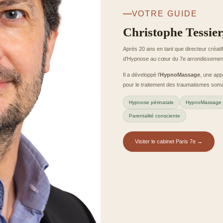
VOTRE GUIDE
Christophe Tessier
Après 20 ans en tant que directeur créati
d'Hypnose au cœur du 7e arrondissement
Il a développé l'
HypnoMassage
, une app
pour le traitement des traumatismes somat
Hypnose périnatale
HypnoMassage
Parentalité consciente
Visiter le cabinet Paris 7e →