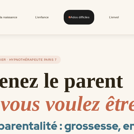
la naissance
L’enfance
Ados difficiles
L’envol
IER · HYPNOTHÉRAPEUTE PARIS 7
enez le parent
vous voulez êtr
parentalité : grossesse, e