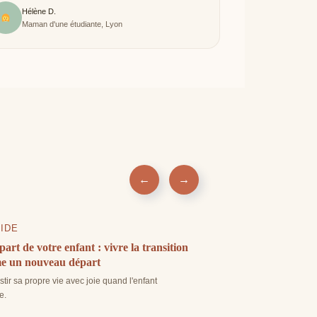
Hélène D.
Maman d'une étudiante, Lyon
VIDE
PARENTALITÉ
art de votre enfant : vivre la transition
Préparation à la naiss
e un nouveau départ
futurs parents
tir sa propre vie avec joie quand l'enfant
Tout ce qu'il faut savoir po
e.
sérénité.