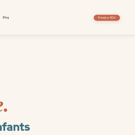
Blog
Prendre RDV
e.
nfants