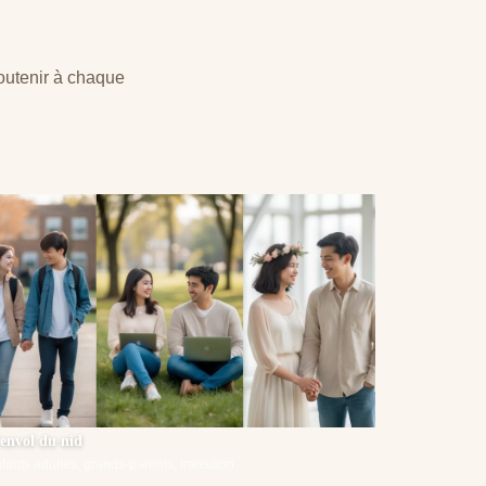
outenir à chaque
'envol du nid
fants adultes, grands-parents, transition