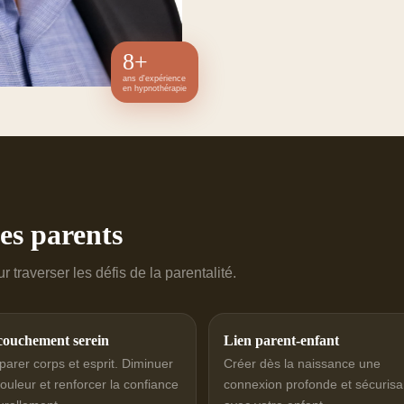
8+
ans d'expérience
en hypnothérapie
es parents
 traverser les défis de la parentalité.
ouchement serein
Lien parent-enfant
parer corps et esprit. Diminuer
Créer dès la naissance une
douleur et renforcer la confiance
connexion profonde et sécurisa