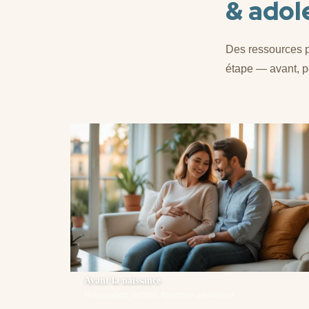
& adole
Des ressources 
étape — avant, p
Avant la naissance
Préparation, fertilité, hypnose périnatale